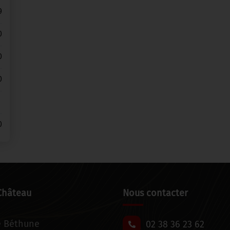
9
0
0
0
0
Château
Nous contacter
e Béthune
02 38 36 23 62