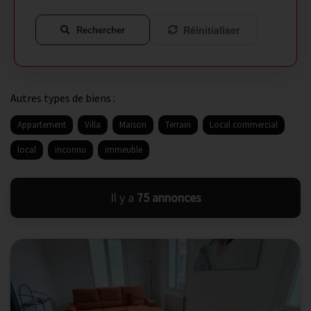
Réinitialiser
Rechercher
Autres types de biens :
Appartement
Villa
Maison
Terrain
Local commercial
local
inconnu
immeuble
Il y a
75 annonces