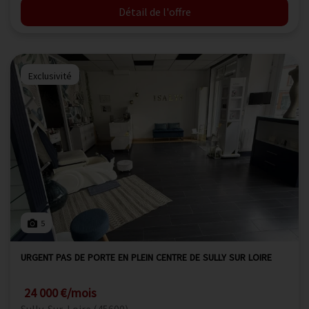
Détail de l'offre
Exclusivité
5
URGENT PAS DE PORTE EN PLEIN CENTRE DE SULLY SUR LOIRE
24 000 €/mois
Sully-Sur-Loire (45600)