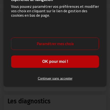
Vous pouvez paramétrer vos préférences et modifier
vos choix en cliquant sur le lien de gestion des
Informations principales
cookies en bas de page.
Numéro mandat
4789
Surface habitable
70
Paramétrer mes choix
Nombre de pièces
3
Surface du terrain
295
OK pour moi !
Année de construction
Continuer sans accepter
Nombre de chambres
2
Les diagnostics