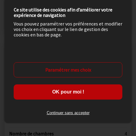
énergie D, Classe climat C Montant estimé des dépenses
annuelles d'énergie pour un usage standard : entre
Ce site utilise des cookies afin d’améliorer votre
2160.00 € et 2560.00 € sur les années 2021, 2022 et 2023
expérience de navigation
(abonnements compris). Les informations sur les
Vous pouvez paramétrer vos préférences et modifier
risques auxquels ce bien est exposé sont disponibles sur
vos choix en cliquant sur le lien de gestion des
le site Géorisques : georisques.gouv.fr.
cookies en bas de page.
Informations principales
Numéro mandat
4893
Paramétrer mes choix
Surface habitable
143
OK pour moi !
Nombre de pièces
5
Surface du terrain
1200
Continuer sans accepter
Année de construction
1992
Nombre de chambres
4