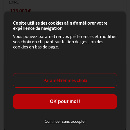
LOIRE
173 000 €
Saint-Aignan-Le-Jaillard (45600)
Ce site utilise des cookies afin d’améliorer votre
102
4
m²
pièces
expérience de navigation
Vous pouvez paramétrer vos préférences et modifier
Détail de l'offre
vos choix en cliquant sur le lien de gestion des
cookies en bas de page.
Paramétrer mes choix
OK pour moi !
Continuer sans accepter
15