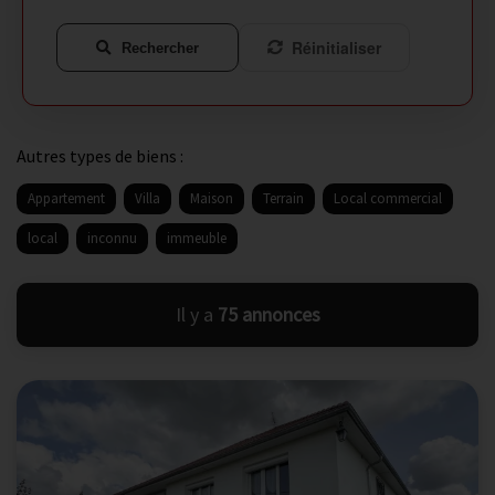
Réinitialiser
Rechercher
Autres types de biens :
Appartement
Villa
Maison
Terrain
Local commercial
local
inconnu
immeuble
Il y a
75 annonces